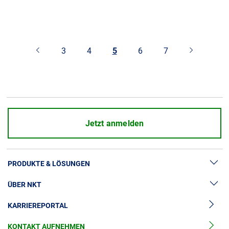
3
4
5
6
7
Jetzt anmelden
PRODUKTE & LÖSUNGEN
ÜBER NKT
Hochspannung
KARRIEREPORTAL
Kabelgarnituren
News & Presse
Mittelspannungskabel
KONTAKT AUFNEHMEN
Unsere Geschichte