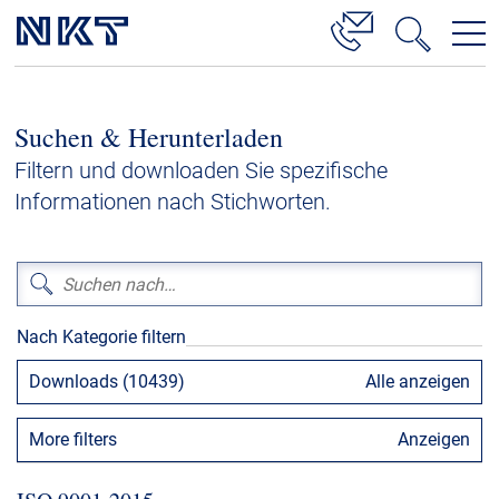
Produkte & Lösungen
Suchen & Herunterladen
Hochspannung
Filtern und downloaden Sie spezifische
Kabelservice
Informationen nach Stichworten.
Mittelspannung
Niederspannung
Kabelgarnituren
Nach Kategorie filtern
Referenzen
Downloads (10439)
Alle anzeigen
Downloads
More filters
Anzeigen
Presse & Events