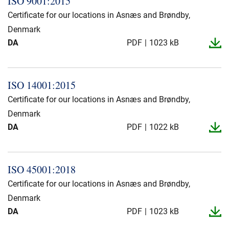
ISO 9001:2015
Über uns
Certificate for our locations in Asnæs and Brøndby,
Denmark
Geschäftsführung
Nachhaltigkeit
DA
PDF
1023 kB
Unsere Geschichte
Produktion
ISO 14001:2015
Karriere
Certificate for our locations in Asnæs and Brøndby,
Europacable
Denmark
DA
Einkauf
PDF
1022 kB
ISO 45001:2018
Certificate for our locations in Asnæs and Brøndby,
Denmark
DA
PDF
1023 kB