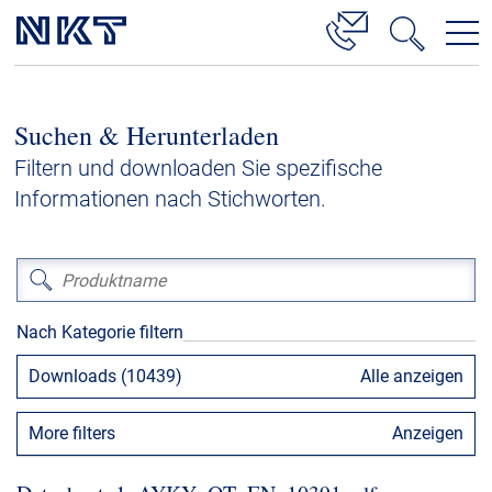
Produkte & Lösungen
Suchen & Herunterladen
Hochspannung
Filtern und downloaden Sie spezifische
Kabelservice
Informationen nach Stichworten.
Mittelspannung
Niederspannung
Kabelgarnituren
Nach Kategorie filtern
Referenzen
Downloads (10439)
Alle anzeigen
Downloads
More filters
Anzeigen
Presse & Events