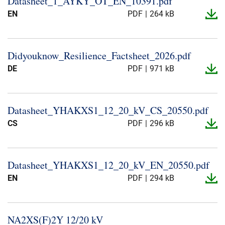
Datasheet_​1_​AYKY_​OT_​EN_​10391.​pdf
Über uns
EN
PDF
264 kB
Geschäftsführung
Nachhaltigkeit
Didyouknow_​Resilience_​Factsheet_​2026.​pdf
Unsere Geschichte
DE
PDF
971 kB
Produktion
Karriere
Europacable
Datasheet_​YHAKXS1_​12_​20_​kV_​CS_​20550.​pdf
CS
PDF
296 kB
Einkauf
Datasheet_​YHAKXS1_​12_​20_​kV_​EN_​20550.​pdf
EN
PDF
294 kB
NA2XS(F)2Y 12/20 kV