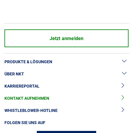
Jetzt anmelden
PRODUKTE & LÖSUNGEN
ÜBER NKT
Hochspannung
KARRIEREPORTAL
Kabelgarnituren
News & Presse
Mittelspannungskabel
KONTAKT AUFNEHMEN
Unsere Geschichte
Niederspannungskabel
Investoren
WHISTLEBLOWER-HOTLINE
Kabelservice
Nachhaltigkeit
FOLGEN SIE UNS AUF
Kontakt