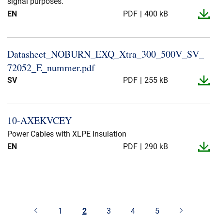
signal purposes.
EN
PDF
400 kB
Datasheet_​NOBURN_​EXQ_​Xtra_​300_​500V_​SV_​
72052_​E_​nummer.​pdf
SV
PDF
255 kB
10-​AXEKVCEY
Power Cables with XLPE Insulation
EN
PDF
290 kB
1
2
3
4
5