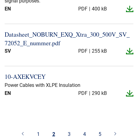
signal purposes.
EN
PDF
400 kB
Datasheet_​NOBURN_​EXQ_​Xtra_​300_​500V_​SV_​
72052_​E_​nummer.​pdf
SV
PDF
255 kB
10-​AXEKVCEY
Power Cables with XLPE Insulation
EN
PDF
290 kB
1
2
3
4
5