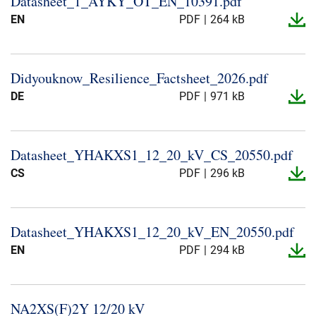
Datasheet_​1_​AYKY_​OT_​EN_​10391.​pdf
Über uns
EN
PDF
264 kB
Geschäftsführung
Nachhaltigkeit
Didyouknow_​Resilience_​Factsheet_​2026.​pdf
Unsere Geschichte
DE
PDF
971 kB
Produktion
Karriere
Europacable
Datasheet_​YHAKXS1_​12_​20_​kV_​CS_​20550.​pdf
CS
PDF
296 kB
Einkauf
Datasheet_​YHAKXS1_​12_​20_​kV_​EN_​20550.​pdf
EN
PDF
294 kB
NA2XS(F)2Y 12/20 kV