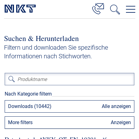
Produkte & Lösungen
Suchen & Herunterladen
Hochspannung
Filtern und downloaden Sie spezifische
Kabelservice
Informationen nach Stichworten.
Mittelspannung
Niederspannung
Kabelgarnituren
Nach Kategorie filtern
Referenzen
Downloads (10442)
Alle anzeigen
Downloads
More filters
Anzeigen
Presse & Events