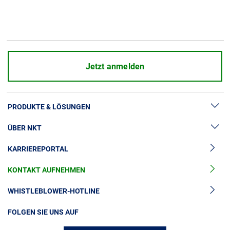
Jetzt anmelden
PRODUKTE & LÖSUNGEN
ÜBER NKT
Hochspannung
KARRIEREPORTAL
Kabelgarnituren
News & Presse
Mittelspannungskabel
KONTAKT AUFNEHMEN
Unsere Geschichte
Niederspannungskabel
Investoren
WHISTLEBLOWER-HOTLINE
Kabelservice
Nachhaltigkeit
FOLGEN SIE UNS AUF
Kontakt