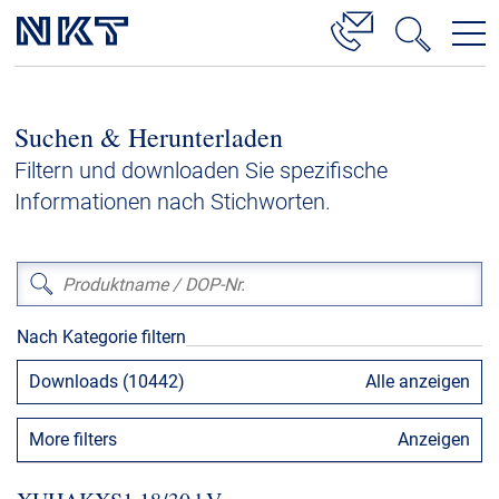
Produkte & Lösungen
Suchen & Herunterladen
Hochspannung
Filtern und downloaden Sie spezifische
Kabelservice
Informationen nach Stichworten.
Mittelspannung
Niederspannung
Kabelgarnituren
Nach Kategorie filtern
Referenzen
Downloads (10442)
Alle anzeigen
Downloads
More filters
Anzeigen
Presse & Events