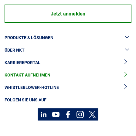
Jetzt anmelden
PRODUKTE & LÖSUNGEN
ÜBER NKT
Hochspannung
KARRIEREPORTAL
Kabelgarnituren
News & Presse
Mittelspannungskabel
KONTAKT AUFNEHMEN
Unsere Geschichte
Niederspannungskabel
Investoren
WHISTLEBLOWER-HOTLINE
Kabelservice
Nachhaltigkeit
FOLGEN SIE UNS AUF
Kontakt
Karriere