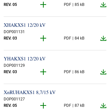
REV. 03
PDF
59 kB
REV. 05
PDF
85 kB
REV. 03
PDF
88 kB
REV. 05
PDF
87 kB
XHAKXS1 12/20 kV
REV. 05
PDF
85 kB
DOP001131
REV. 05
PDF
59 kB
REV. 03
PDF
84 kB
REV. 05
PDF
86 kB
REV. 03
PDF
87 kB
YHAKXS1 12/20 kV
REV. 03
PDF
85 kB
DOP001129
REV. 03
PDF
58 kB
REV. 03
PDF
86 kB
REV. 03
PDF
86 kB
REV. 03
PDF
88 kB
XnRUHAKXS1 8,7/15 kV
REV. 03
PDF
87 kB
DOP001127
REV. 03
PDF
59 kB
REV. 05
PDF
87 kB