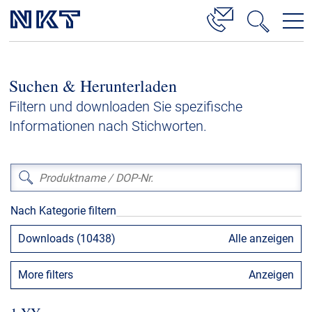
Produkte & Lösungen
Suchen & Herunterladen
Hochspannung
Filtern und downloaden Sie spezifische
Kabelservice
Informationen nach Stichworten.
Mittelspannung
Niederspannung
Kabelgarnituren
Nach Kategorie filtern
Referenzen
Downloads (10438)
Alle anzeigen
Downloads
More filters
Anzeigen
Presse & Events