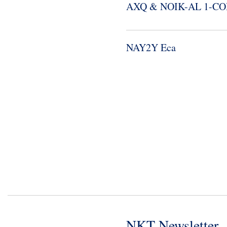
AXQ & NOIK-​AL 1-​C
NAY2Y Eca
NKT Newsletter