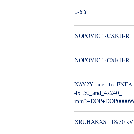
1-​YY
NOPOVIC 1-​CXKH-​R
NOPOVIC 1-​CXKH-​R
NAY2Y_​acc.​_​to_​ENEA_​s
4x150_​and_​4x240_​
mm2+DOP+DOP000099+
XRUHAKXS1 18/30 kV