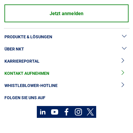
Jetzt anmelden
PRODUKTE & LÖSUNGEN
ÜBER NKT
Hochspannung
KARRIEREPORTAL
Kabelgarnituren
News & Presse
Mittelspannungskabel
KONTAKT AUFNEHMEN
Unsere Geschichte
Niederspannungskabel
Investoren
WHISTLEBLOWER-HOTLINE
Kabelservice
Nachhaltigkeit
FOLGEN SIE UNS AUF
Kontakt
Karriere