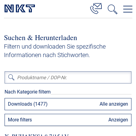
Produkte & Lösungen
Suchen & Herunterladen
Hochspannung
Filtern und downloaden Sie spezifische
Kabelservice
Informationen nach Stichworten.
Mittelspannung
Niederspannung
Kabelgarnituren
Nach Kategorie filtern
Referenzen
Downloads (1477)
Alle anzeigen
Downloads
More filters
Anzeigen
Presse & Events