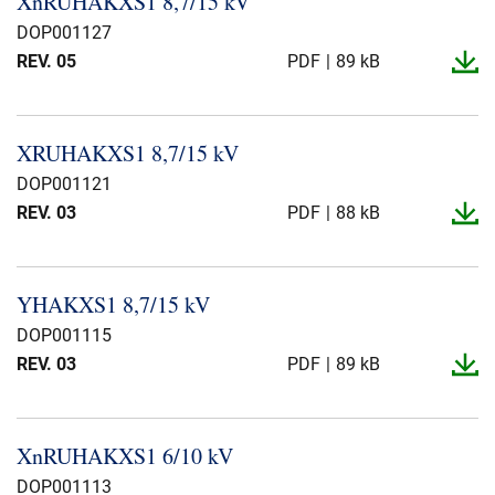
XnRUHAKXS1 8,7/15 kV
Über uns
DOP001127
REV. 05
PDF
89 kB
Geschäftsführung
Nachhaltigkeit
Unsere Geschichte
XRUHAKXS1 8,7/15 kV
Produktion
DOP001121
Karriere
REV. 03
PDF
88 kB
Europacable
Einkauf
YHAKXS1 8,7/15 kV
DOP001115
REV. 03
PDF
89 kB
XnRUHAKXS1 6/10 kV
DOP001113