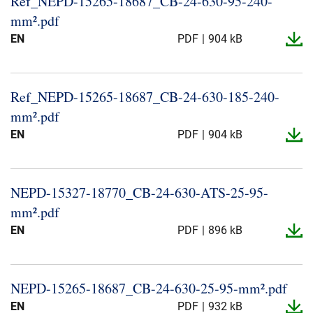
Ref_​NEPD-​15265-​18687_​CB-​24-​630-​95-​240-​
Über uns
mm².​pdf
EN
PDF
904 kB
Geschäftsführung
Nachhaltigkeit
Unsere Geschichte
Ref_​NEPD-​15265-​18687_​CB-​24-​630-​185-​240-​
Produktion
mm².​pdf
Karriere
EN
PDF
904 kB
Europacable
Einkauf
NEPD-​15327-​18770_​CB-​24-​630-​ATS-​25-​95-​
mm².​pdf
EN
PDF
896 kB
NEPD-​15265-​18687_​CB-​24-​630-​25-​95-​mm².​pdf
EN
PDF
932 kB