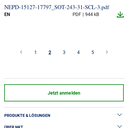
NEPD-​15127-​17797_​SOT-​243-​31-​SCL-​3.​pdf
EN
PDF
944 kB
1
2
3
4
5
Jetzt anmelden
PRODUKTE & LÖSUNGEN
ÜBER NKT