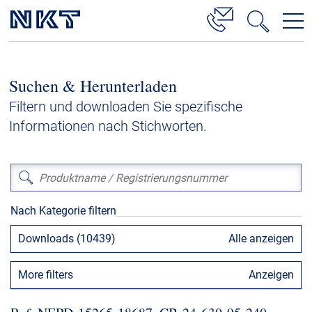
Produkte & Lösungen
Suchen & Herunterladen
Hochspannung
Filtern und downloaden Sie spezifische
Kabelservice
Informationen nach Stichworten.
Mittelspannung
Niederspannung
Kabelgarnituren
Nach Kategorie filtern
Referenzen
Downloads (10439)
Alle anzeigen
Downloads
More filters
Anzeigen
Presse & Events