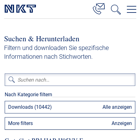
Produkte & Lösungen
Suchen & Herunterladen
Hochspannung
Filtern und downloaden Sie spezifische
Kabelservice
Informationen nach Stichworten.
Mittelspannung
Niederspannung
Kabelgarnituren
Nach Kategorie filtern
Referenzen
Downloads (10442)
Alle anzeigen
Downloads
More filters
Anzeigen
Presse & Events