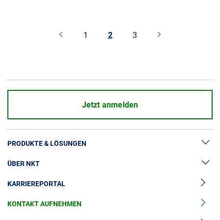
1
2
3
Jetzt anmelden
PRODUKTE & LÖSUNGEN
ÜBER NKT
Hochspannung
KARRIEREPORTAL
Kabelgarnituren
News & Presse
Mittelspannungskabel
KONTAKT AUFNEHMEN
Unsere Geschichte