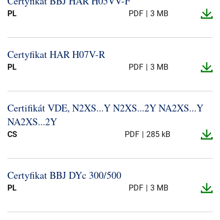
Certyfikat BBJ HAR H05VV-​F
Über uns
PL
PDF
3 MB
Geschäftsführung
Nachhaltigkeit
Certyfikat HAR H07V-​R
Unsere Geschichte
PL
PDF
3 MB
Produktion
Karriere
Europacable
Certifikát VDE, N2XS.​.​.​Y N2XS.​.​.​2Y NA2XS.​.​.​Y
NA2XS.​.​.​2Y
Einkauf
CS
PDF
285 kB
Certyfikat BBJ DYc 300/500
PL
PDF
3 MB