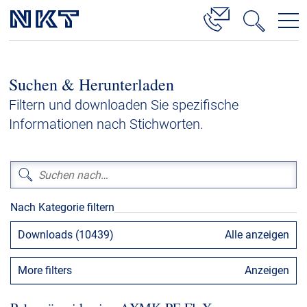
Produkte & Lösungen
Suchen & Herunterladen
Hochspannung
Filtern und downloaden Sie spezifische
Kabelservice
Informationen nach Stichworten.
Mittelspannung
Niederspannung
Kabelgarnituren
Nach Kategorie filtern
Referenzen
Downloads (10439)
Alle anzeigen
Downloads
More filters
Anzeigen
Presse & Events