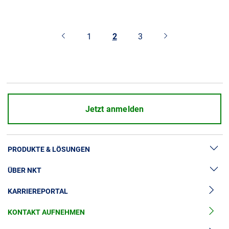
1
2
3
Jetzt anmelden
PRODUKTE & LÖSUNGEN
ÜBER NKT
Hochspannung
KARRIEREPORTAL
Kabelgarnituren
News & Presse
Mittelspannungskabel
KONTAKT AUFNEHMEN
Unsere Geschichte