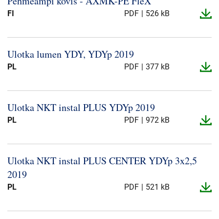
Pehmeämpi kovis -​ AXMK-​PE FleX
Über uns
FI
PDF
526 kB
Geschäftsführung
Nachhaltigkeit
Ulotka lumen YDY, YDYp 2019
Unsere Geschichte
PL
PDF
377 kB
Produktion
Karriere
Europacable
Ulotka NKT instal PLUS YDYp 2019
PL
PDF
972 kB
Einkauf
Ulotka NKT instal PLUS CENTER YDYp 3x2,5
2019
PL
PDF
521 kB