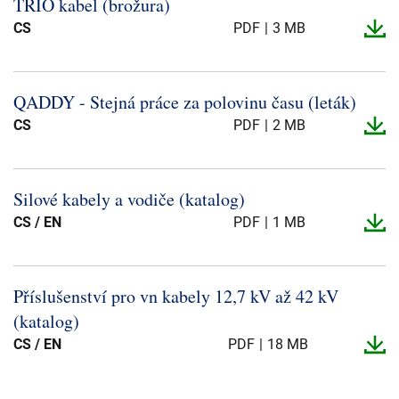
TRIO kabel (brožura)
CS
PDF
3 MB
QADDY -​ Stejná práce za polovinu času (leták)
CS
PDF
2 MB
Silové kabely a vodiče (katalog)
CS / EN
PDF
1 MB
Příslušenství pro vn kabely 12,7 kV až 42 kV
(katalog)
CS / EN
PDF
18 MB