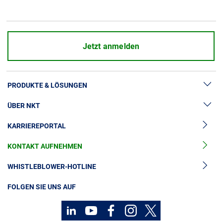
Über uns
Geschäftsführung
Nachhaltigkeit
Jetzt anmelden
Unsere Geschichte
Produktion
PRODUKTE & LÖSUNGEN
Karriere
Europacable
ÜBER NKT
Hochspannung
Einkauf
KARRIEREPORTAL
Kabelgarnituren
News & Presse
Mittelspannungskabel
KONTAKT AUFNEHMEN
Unsere Geschichte
Niederspannungskabel
Investoren
WHISTLEBLOWER-HOTLINE
Kabelservice
Nachhaltigkeit
FOLGEN SIE UNS AUF
Kontakt