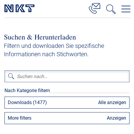
Produkte & Lösungen
Suchen & Herunterladen
Hochspannung
Filtern und downloaden Sie spezifische
Kabelservice
Informationen nach Stichworten.
Mittelspannung
Niederspannung
Kabelgarnituren
Nach Kategorie filtern
Referenzen
Downloads (1477)
Alle anzeigen
Downloads
More filters
Anzeigen
Presse & Events