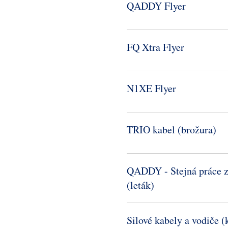
QADDY Flyer
FQ Xtra Flyer
N1XE Flyer
TRIO kabel (brožura)
QADDY -​ Stejná práce z
(leták)
Silové kabely a vodiče (