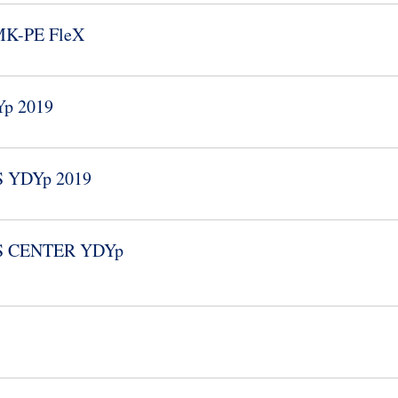
MK-​PE FleX
Yp 2019
S YDYp 2019
US CENTER YDYp