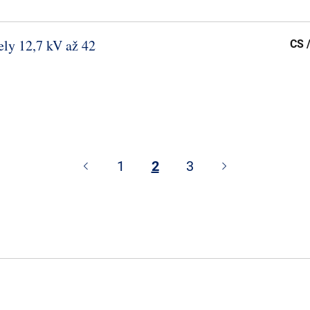
ely 12,7 kV až 42
CS 
1
2
3