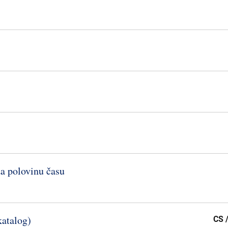
a polovinu času
katalog)
CS 