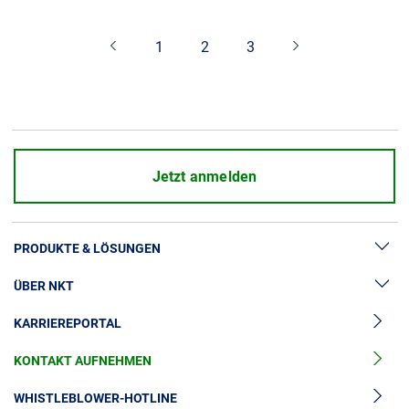
Über uns
1
2
3
Geschäftsführung
Nachhaltigkeit
Unsere Geschichte
Produktion
Karriere
Jetzt anmelden
Europacable
Einkauf
PRODUKTE & LÖSUNGEN
ÜBER NKT
Hochspannung
KARRIEREPORTAL
Kabelgarnituren
News & Presse
Mittelspannungskabel
KONTAKT AUFNEHMEN
Unsere Geschichte
Niederspannungskabel
Investoren
WHISTLEBLOWER-HOTLINE