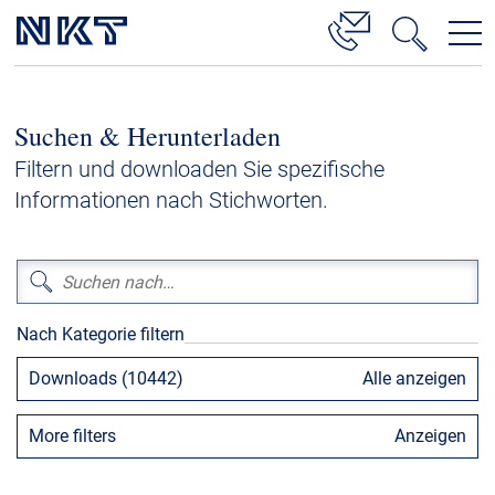
Produkte & Lösungen
Suchen & Herunterladen
Hochspannung
Filtern und downloaden Sie spezifische
Kabelservice
Informationen nach Stichworten.
Mittelspannung
Niederspannung
Kabelgarnituren
Nach Kategorie filtern
Referenzen
Downloads (10442)
Alle anzeigen
Downloads
More filters
Anzeigen
Presse & Events