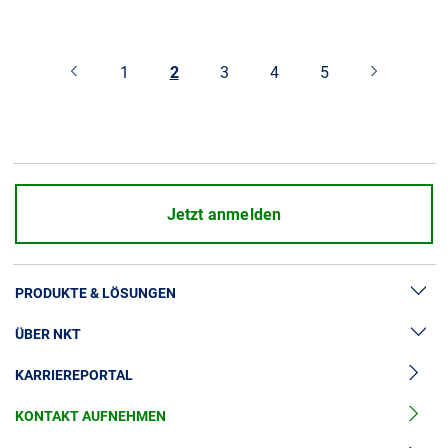
1
2
3
4
5
Jetzt anmelden
PRODUKTE & LÖSUNGEN
ÜBER NKT
Hochspannung
KARRIEREPORTAL
Kabelgarnituren
News & Presse
Mittelspannungskabel
KONTAKT AUFNEHMEN
Unsere Geschichte