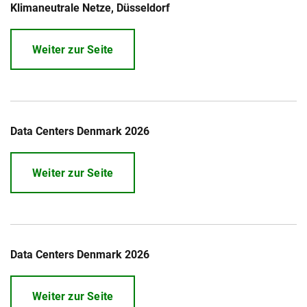
Klimaneutrale Netze, Düsseldorf
Über uns
Weiter zur Seite
Geschäftsführung
Nachhaltigkeit
Unsere Geschichte
Produktion
Karriere
Data Centers Denmark 2026
Europacable
Einkauf
Weiter zur Seite
Data Centers Denmark 2026
Weiter zur Seite