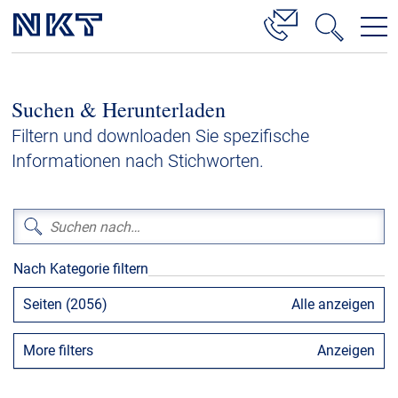
Produkte & Lösungen
Suchen & Herunterladen
Hochspannung
Filtern und downloaden Sie spezifische
Kabelservice
Informationen nach Stichworten.
Mittelspannung
Niederspannung
Kabelgarnituren
Nach Kategorie filtern
Referenzen
Seiten (2056)
Alle anzeigen
Downloads
More filters
Anzeigen
Presse & Events