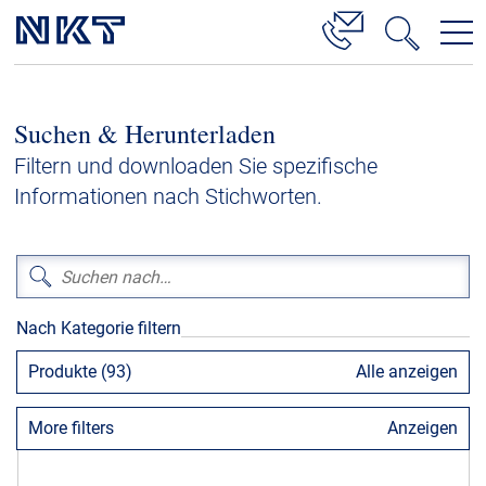
Produkte & Lösungen
Suchen & Herunterladen
Hochspannung
Filtern und downloaden Sie spezifische
Kabelservice
Informationen nach Stichworten.
Mittelspannung
Niederspannung
Kabelgarnituren
Nach Kategorie filtern
Referenzen
Produkte (93)
Alle anzeigen
Downloads
More filters
Anzeigen
Presse & Events