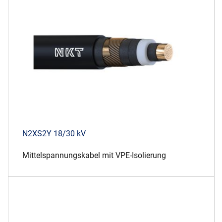
Über uns
Geschäftsführung
Nachhaltigkeit
Unsere Geschichte
Produktion
Karriere
Europacable
Einkauf
N2XS2Y 18/30 kV
Mittelspannungskabel mit VPE-Isolierung