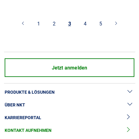
1
2
3
4
5
Jetzt anmelden
PRODUKTE & LÖSUNGEN
ÜBER NKT
Hochspannung
KARRIEREPORTAL
Kabelgarnituren
News & Presse
Mittelspannungskabel
KONTAKT AUFNEHMEN
Unsere Geschichte