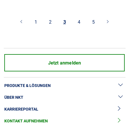
1
2
3
4
5
Jetzt anmelden
PRODUKTE & LÖSUNGEN
ÜBER NKT
Hochspannung
KARRIEREPORTAL
Kabelgarnituren
News & Presse
Mittelspannungskabel
KONTAKT AUFNEHMEN
Unsere Geschichte