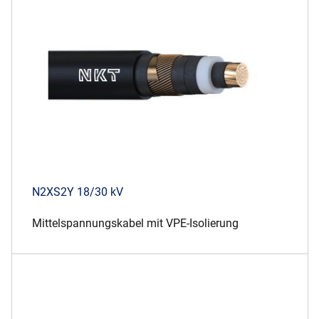
Über uns
Geschäftsführung
Nachhaltigkeit
Unsere Geschichte
Produktion
Karriere
Europacable
Einkauf
N2XS2Y 18/30 kV
Mittelspannungskabel mit VPE-Isolierung