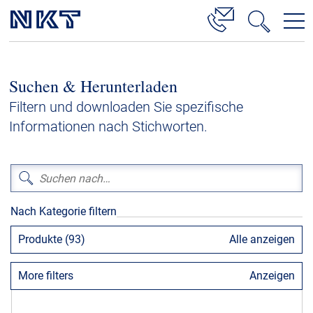
Produkte & Lösungen
Suchen & Herunterladen
Hochspannung
Filtern und downloaden Sie spezifische
Kabelservice
Informationen nach Stichworten.
Mittelspannung
Niederspannung
Kabelgarnituren
Nach Kategorie filtern
Referenzen
Produkte (93)
Alle anzeigen
Downloads
More filters
Anzeigen
Presse & Events