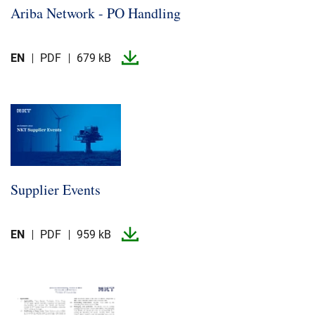
Ariba Network -​ PO Handling
EN
PDF
679 kB
Supplier Events
EN
PDF
959 kB