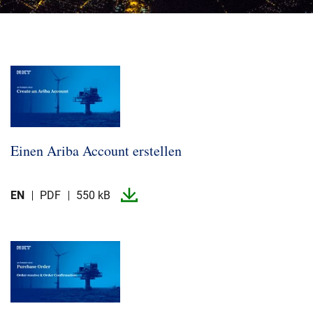
Über uns
Geschäftsführung
Nachhaltigkeit
Unsere Geschichte
Produktion
Karriere
Einen Ariba Account erstellen
Europacable
Einkauf
EN
PDF
550 kB