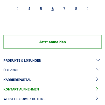
4
5
6
7
8
Jetzt anmelden
PRODUKTE & LÖSUNGEN
ÜBER NKT
Hochspannung
KARRIEREPORTAL
Kabelgarnituren
News & Presse
Mittelspannungskabel
KONTAKT AUFNEHMEN
Unsere Geschichte
Niederspannungskabel
Investoren
WHISTLEBLOWER-HOTLINE