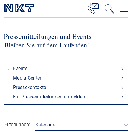
Produkte & Lösungen
Pressemitteilungen und Events
Hochspannung
Bleiben Sie auf dem Laufenden!
Kabelservice
Mittelspannung
Events
Niederspannung
Media Center
Kabelgarnituren
Pressekontakte
Referenzen
Für Pressemitteilungen anmelden
Downloads
Presse & Events
Filtern nach
:
Kategorie