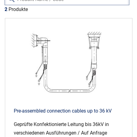
Über uns
2
Produkte
Geschäftsführung
Nachhaltigkeit
Unsere Geschichte
Produktion
Karriere
Europacable
Einkauf
Pre-assembled connection cables up to 36 kV
Geprüfte Konfektionierte Leitung bis 36kV in
verschiedenen Ausführungen / Auf Anfrage