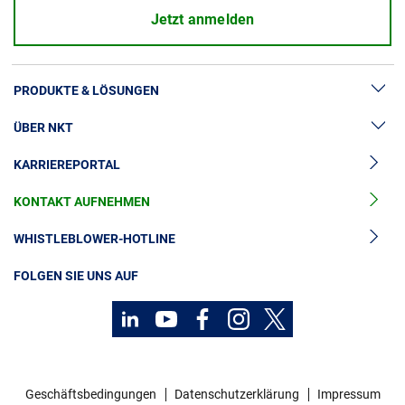
Jetzt anmelden
PRODUKTE & LÖSUNGEN
ÜBER NKT
Hochspannung
KARRIEREPORTAL
Kabelgarnituren
News & Presse
Mittelspannungskabel
KONTAKT AUFNEHMEN
Unsere Geschichte
Niederspannungskabel
Investoren
WHISTLEBLOWER-HOTLINE
Kabelservice
Nachhaltigkeit
FOLGEN SIE UNS AUF
Kontakt
Karriere
Investoren
Geschäftsbedingungen
Datenschutzerklärung
Impressum