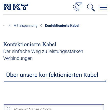
Produkte & Lösungen
Mittelspannung
Konfektionierte Kabel
Hochspannung
Kabelservice
Konfektionierte Kabel
Mittelspannung
Der einfache Weg zu leistungsstarken
Verbindungen
Niederspannung
Kabelgarnituren
Über unsere konfektionierten Kabel
Referenzen
Downloads
Presse & Events