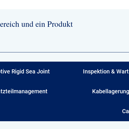
ereich und ein Produkt
tive Rigid Sea Joint
Inspektion & War
atzteilmanagement
Kabellagerun
Ca