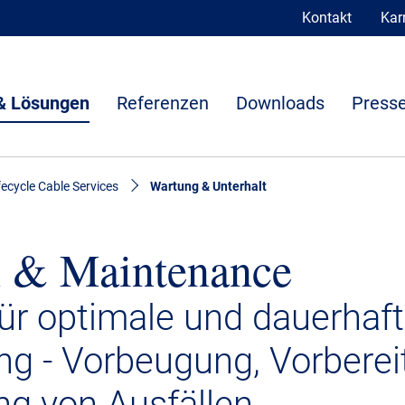
Kontakt
Karr
& Lösungen
Referenzen
Downloads
Presse
fecycle Cable Services
Wartung & Unterhalt
n & Maintenance
ür optimale und dauerhaf
ung - Vorbeugung, Vorbere
ng von Ausfällen