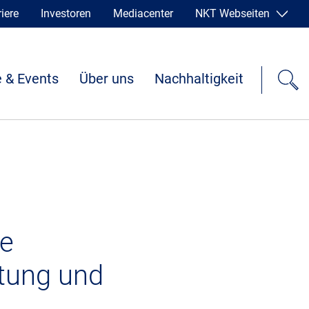
iere
Investoren
Mediacenter
NKT Webseiten
 & Events
Über uns
Nachhaltigkeit
te
itung und