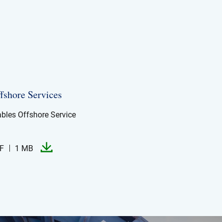
shore Services
bles Offshore Service
F
1 MB