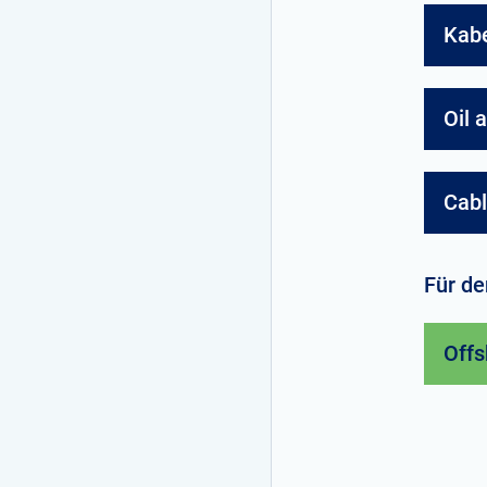
Kabe
Oil 
Cabl
Für d
Offs