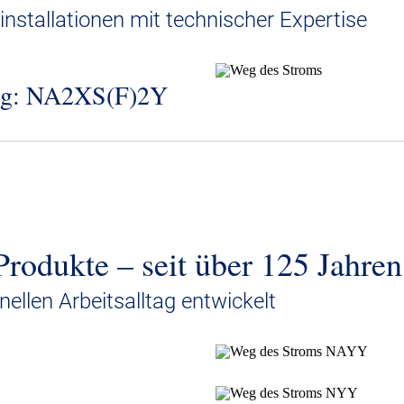
linstallationen mit technischer Expertise
ung: NA2XS(F)2Y
PE-Mittelspannungskabel mit Aluminiumleiter.
 Verlegung im Freien, in Erde und in Wasser. Sie k
Produkte – seit über 125 Jahren
der in Kabelkanäle gelegt werden.
nellen Arbeitsalltag entwickelt