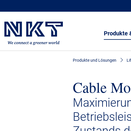
Produkte 
Produkte und Lösungen
Li
Cable Mon
Maximierun
Betriebsle
Zustands d