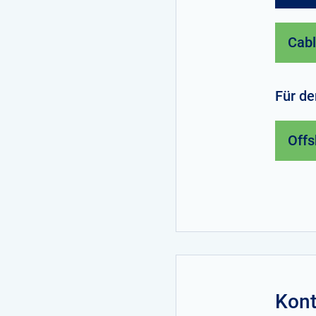
Cabl
Für d
Offs
Kont