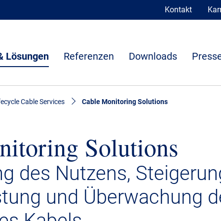
Kontakt
Karr
& Lösungen
Referenzen
Downloads
Presse
fecycle Cable Services
Cable Monitoring Solutions
itoring Solutions
g des Nutzens, Steigerun
istung und Überwachung d
es Kabels