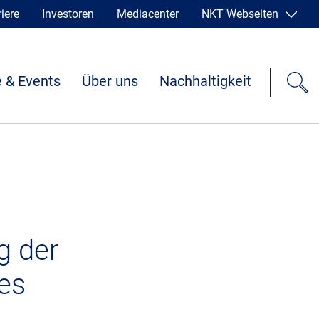
iere
Investoren
Mediacenter
NKT Webseiten
 & Events
Über uns
Nachhaltigkeit
g der
es