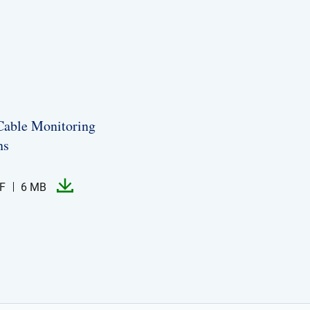
Cable Monitoring
ns
F
6 MB