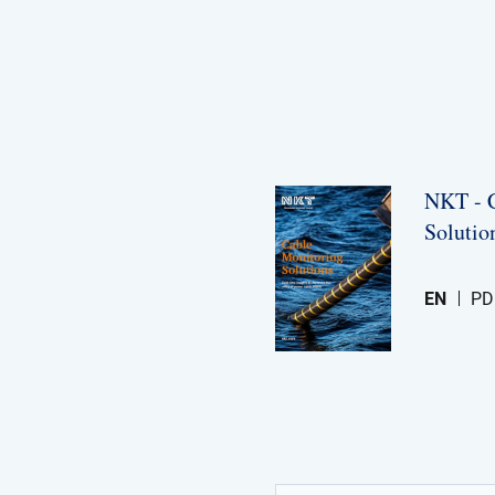
NKT -​ 
Solutio
EN
PD