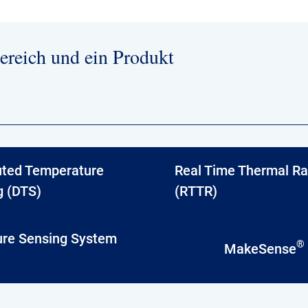
ereich und ein Produkt
buted Temperature
Real Time Thermal Ra
g (DTS)
(RTTR)
ure Sensing System
®
MakeSense