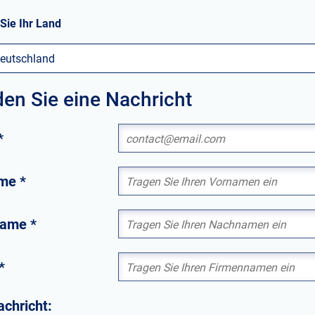
Sie Ihr Land
eutschland
en Sie eine Nachricht
*
me
*
name
*
*
achricht: