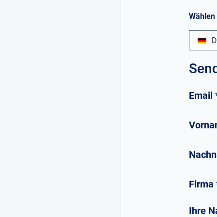
Wählen 
D
Send
Email
Vorna
Nach
Firma
Ihre N