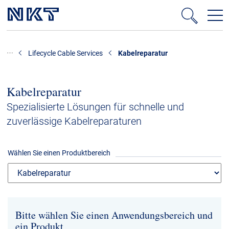
Produkte & Lösungen
Lifecycle Cable Services
Kabelreparatur
Hochspannung
Kabelservice
Kabelreparatur
Mittelspannung
Spezialisierte Lösungen für schnelle und
zuverlässige Kabelreparaturen
Niederspannung
Kabelgarnituren
Wählen Sie einen Produktbereich
Referenzen
Downloads
Bitte wählen Sie einen Anwendungsbereich und
Presse & Events
ein Produkt