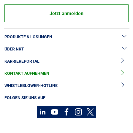
Jetzt anmelden
PRODUKTE & LÖSUNGEN
ÜBER NKT
Hochspannung
KARRIEREPORTAL
Kabelgarnituren
News & Presse
Mittelspannungskabel
KONTAKT AUFNEHMEN
Unsere Geschichte
Niederspannungskabel
Investoren
WHISTLEBLOWER-HOTLINE
Kabelservice
Nachhaltigkeit
FOLGEN SIE UNS AUF
Kontakt
Karriere