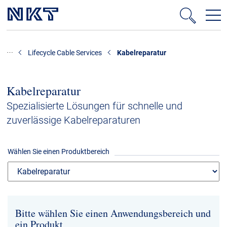
Produkte & Lösungen
Lifecycle Cable Services
Kabelreparatur
Hochspannung
Kabelservice
Kabelreparatur
Mittelspannung
Spezialisierte Lösungen für schnelle und
zuverlässige Kabelreparaturen
Niederspannung
Kabelgarnituren
Wählen Sie einen Produktbereich
Referenzen
Downloads
Bitte wählen Sie einen Anwendungsbereich und
Presse & Events
ein Produkt