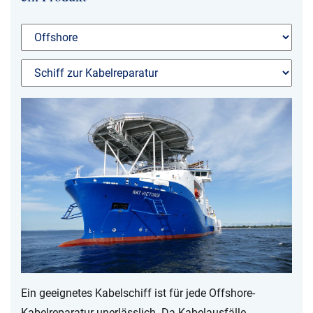
Über uns
Geschäftsführung
Nachhaltigkeit
Unsere Geschichte
Produktion
Karriere
Europacable
Einkauf
Ein geeignetes Kabelschiff ist für jede Offshore-
Kabelreparatur unerlässlich. Da Kabelausfälle